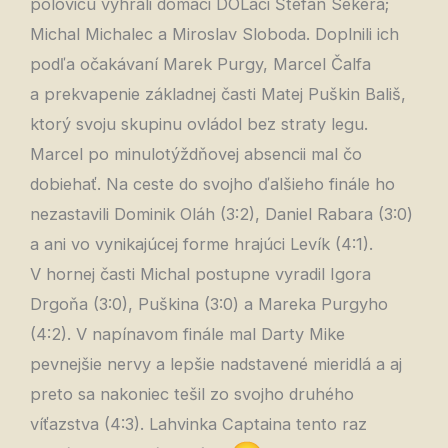
polovicu vyhrali domáci DOLáci Štefan Sekera;
Michal Michalec a Miroslav Sloboda. Doplnili ich
podľa očakávaní Marek Purgy, Marcel Čalfa
a prekvapenie základnej časti Matej Puškin Bališ,
ktorý svoju skupinu ovládol bez straty legu.
Marcel po minulotýždňovej absencii mal čo
dobiehať. Na ceste do svojho ďalšieho finále ho
nezastavili Dominik Oláh (3:2), Daniel Rabara (3:0)
a ani vo vynikajúcej forme hrajúci Levík (4:1).
V hornej časti Michal postupne vyradil Igora
Drgoňa (3:0), Puškina (3:0) a Mareka Purgyho
(4:2). V napínavom finále mal Darty Mike
pevnejšie nervy a lepšie nadstavené mieridlá a aj
preto sa nakoniec tešil zo svojho druhého
víťazstva (4:3). Lahvinka Captaina tento raz