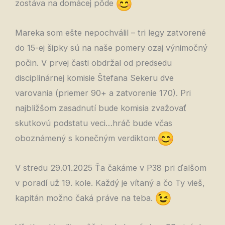
zostáva na domácej pôde
Mareka som ešte nepochválil – tri legy zatvorené
do 15-ej šipky sú na naše pomery ozaj výnimočný
počin. V prvej časti obdržal od predsedu
disciplinárnej komisie Štefana Sekeru dve
varovania (priemer 90+ a zatvorenie 170). Pri
najbližšom zasadnutí bude komisia zvažovať
skutkovú podstatu veci…hráč bude včas
oboznámený s konečným verdiktom.
V stredu 29.01.2025 Ťa čakáme v P38 pri ďalšom
v poradí už 19. kole. Každý je vítaný a čo Ty vieš,
kapitán možno čaká práve na teba.