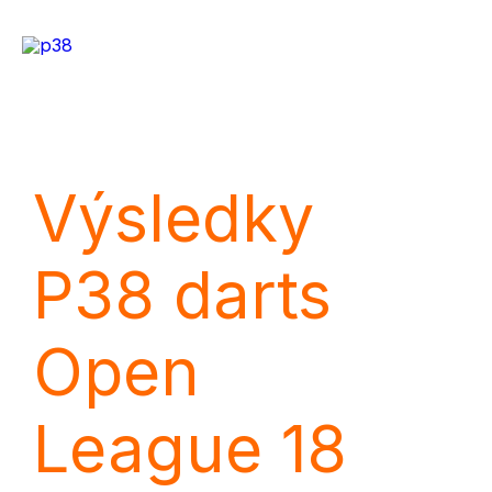
Preskočiť
na
Mai
obsah
Me
Výsledky
P38 darts
Open
League 18