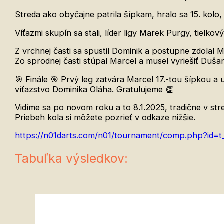
Streda ako obyčajne patrila šípkam, hralo sa 15. kolo
Víťazmi skupín sa stali, líder ligy Marek Purgy, tiel
Z vrchnej časti sa spustil Dominik a postupne zdolal
Zo sprodnej časti stúpal Marcel a musel vyriešiť Dušan
🎯 Finále 🎯 Prvý leg zatvára Marcel 17.-tou šípkou a 
víťazstvo Dominika Oláha. Gratulujeme 👏
Vidíme sa po novom roku a to 8.1.2025, tradične v str
Priebeh kola si môžete pozrieť v odkaze nižšie.
https://n01darts.com/n01/tournament/comp.php?id=t_
Tabuľka výsledkov: