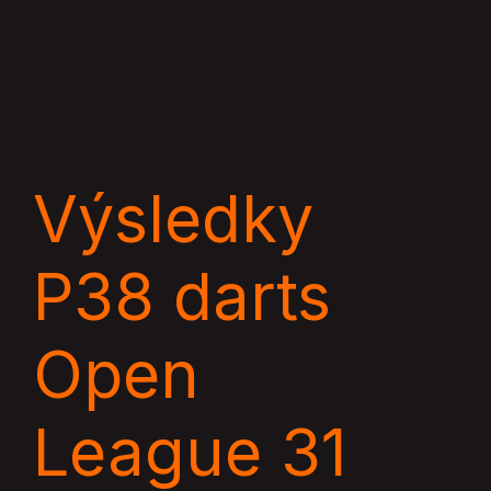
Preskočiť
Main
na
Menu
obsah
Výsledky
P38 darts
Open
League 31