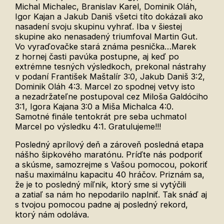
Michal Michalec, Branislav Karel, Dominik Oláh,
Igor Kajan a Jakub Daniš všetci títo dokázali ako
nasadení svoju skupinu vyhrať. Iba v šiestej
skupine ako nenasadený triumfoval Martin Gut.
Vo vyraďovačke stará známa pesnička…Marek
z hornej časti pavúka postupne, aj keď po
extrémne tesných výsledkoch, prekonal nástrahy
v podaní František Maštalír 3:0, Jakub Daniš 3:2,
Dominik Oláh 4:3. Marcel zo spodnej vetvy isto
a nezadržateľne postupoval cez Miloša Galdóciho
3:1, Igora Kajana 3:0 a Miša Michalca 4:0.
Samotné finále tentokrát pre seba uchmatol
Marcel po výsledku 4:1. Gratulujeme!!!
Posledný aprílový deň a zároveň posledná etapa
nášho šipkového maratónu. Príďte nás podporiť
a skúsme, samozrejme s Vašou pomocou, pokoriť
našu maximálnu kapacitu 40 hráčov. Priznám sa,
že je to posledný míľnik, ktorý sme si vytýčili
a zatiaľ sa nám ho nepodarilo naplniť. Tak snáď aj
s tvojou pomocou padne aj posledný rekord,
ktorý nám odoláva.