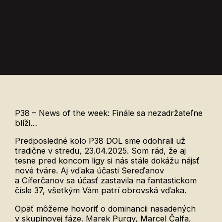
P38 – News of the week: Finále sa nezadržateľne
blíži…
Predposledné kolo P38 DOL sme odohrali už
tradične v stredu, 23.04.2025. Som rád, že aj
tesne pred koncom ligy si nás stále dokážu nájsť
nové tváre. Aj vďaka účasti Sereďanov
a Cíferčanov sa účasť zastavila na fantastickom
čísle 37, všetkým Vám patrí obrovská vďaka.
Opäť môžeme hovoriť o dominancii nasadených
v skupinovej fáze. Marek Purgy, Marcel Čalfa,